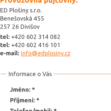
Provozovna půjčovny:
ED Plošiny s.r.o.
Benešovská 455
257 26 Divišov
tel:
+420 602 314 082
tel:
+420 602 416 101
e-mail:
info@edplosiny.cz
Informace o Vás
Jméno
:
*
Příjmení
:
*
Telefon/mobil
:
*