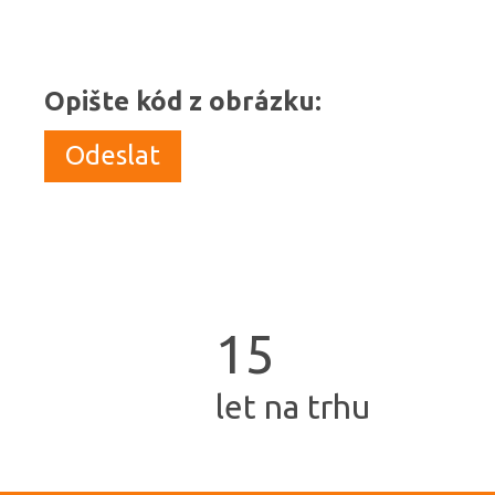
Opište kód z obrázku
:
1
5
let na trhu