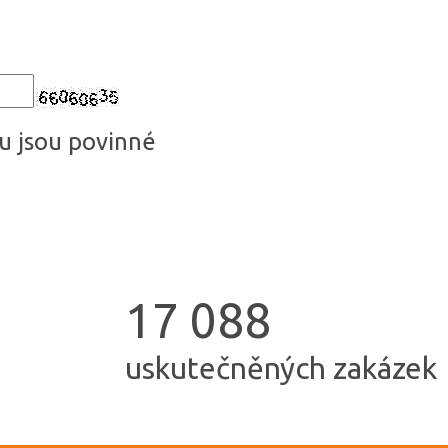
u jsou povinné
1
7
0
8
8
uskutečněných zakázek