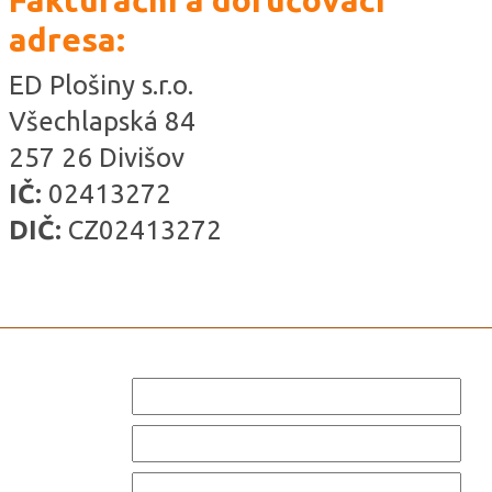
Fakturační a doručovací
adresa:
ED Plošiny s.r.o.
Všechlapská 84
257 26 Divišov
IČ:
02413272
DIČ:
CZ02413272