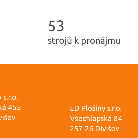
5
3
strojů k pronájmu
vna půjčovny:
Fakturační a
doručovací adr
s.r.o.
ká 455
ED Plošiny s.r.o.
višov
Všechlapská 84
257 26 Divišov