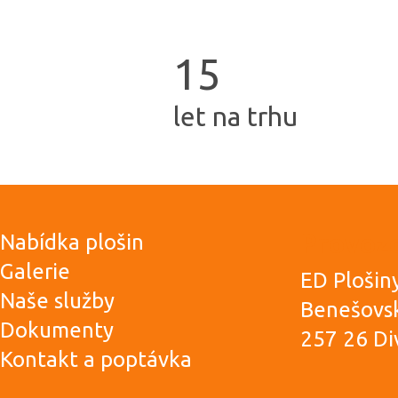
1
5
let na trhu
Provozo
Nabídka plošin
Galerie
ED Plošiny 
Naše služby
Benešovs
Dokumenty
257 26 Di
Kontakt a poptávka