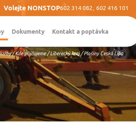
Volejte NONSTOP
602 314 082
,
602 416 101
by
Dokumenty
Kontakt a poptávka
lužby
/
Kde půjčujeme
/
Liberecký kraj
/
Plošiny Česká Lípa