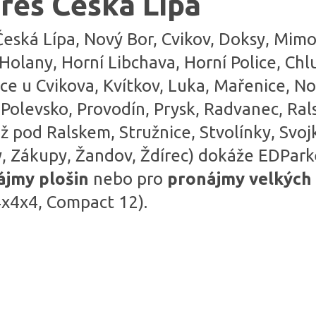
res Česká Lípa
eská Lípa, Nový Bor, Cvikov, Doksy, Mimoň
Holany, Horní Libchava, Horní Police, Ch
ce u Cvikova, Kvítkov, Luka, Mařenice, N
Polevsko, Provodín, Prysk, Radvanec, Rals
ž pod Ralskem, Stružnice, Stvolínky, Svoj
ky, Zákupy, Žandov, Ždírec) dokáže EDPar
ájmy plošin
nebo pro
pronájmy velkých 
4x4x4, Compact 12).