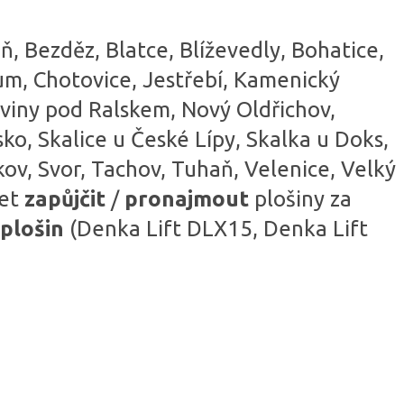
, Bezděz, Blatce, Blíževedly, Bohatice,
lum, Chotovice, Jestřebí, Kamenický
oviny pod Ralskem, Nový Oldřichov,
ko, Skalice u České Lípy, Skalka u Doks,
kov, Svor, Tachov, Tuhaň, Velenice, Velký
ket
zapůjčit
/
pronajmout
plošiny za
plošin
(Denka Lift DLX15, Denka Lift