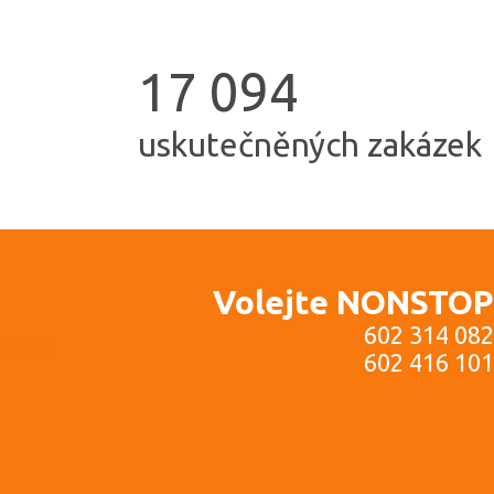
1
7
0
9
4
uskutečněných zakázek
Volejte NONSTOP
602 314 082
esa:
602 416 101