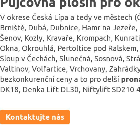
Půjčovna plošin pro ok
V okrese Česká Lípa a tedy ve městech (Č
Brniště, Dubá, Dubnice, Hamr na Jezeře, 
Šenov, Kozly, Kravaře, Krompach, Kunrati
Okna, Okrouhlá, Pertoltice pod Ralskem, 
Sloup v Čechách, Slunečná, Sosnová, Strá
Valtinov, Volfartice, Vrchovany, Zahrád
bezkonkurenční ceny a to pro delší
pron
DK18, Denka Lift DL30, Niftylift SD210 
Kontaktujte nás