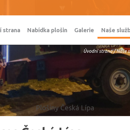
í strana
Nabídka plošin
Galerie
Naše služ
Úvodní strana
/
Naše s
Plošiny Česká Lípa