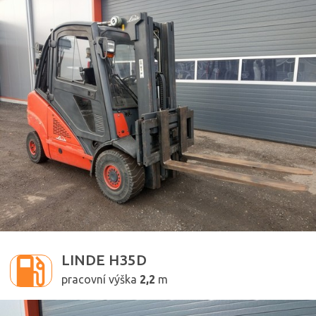
3500kg
2,2m
LINDE H35D
pracovní výška
2,2
m