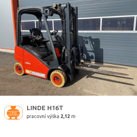
1600kg
2,12m
LINDE H16T
pracovní výška
2,12
m