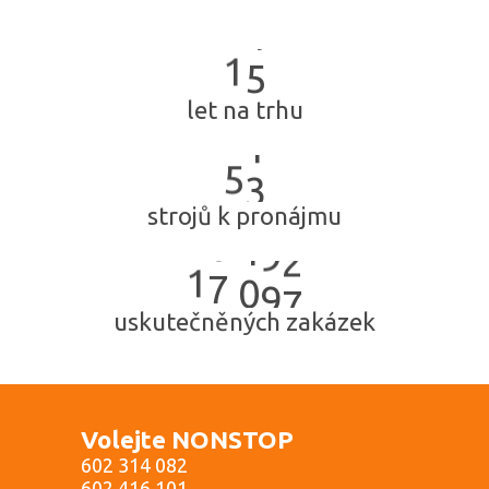
1
5
let na trhu
5
3
strojů k pronájmu
1
7
0
9
7
uskutečněných zakázek
Volejte NONSTOP
602 314 082
602 416 101